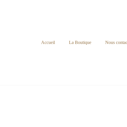
Passer
au
contenu
Accueil
La Boutique
Nous contac
Aller
au
contenu